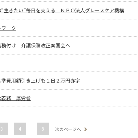
“生きたい”毎日を支える ＮＰＯ法人グレースケア機構
トワーク
義務付け 介護保険改正案国会へ
基準費用額引き上げも１日２万円赤字
は義務 厚労省
…
3
4
8
次のページへ