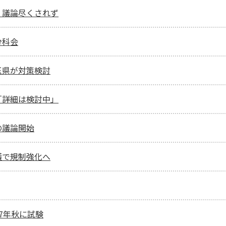
、議論尽くされず
分科会
玉県が対策検討
「詳細は検討中」
の議論開始
護で規制強化へ
7年秋に試験