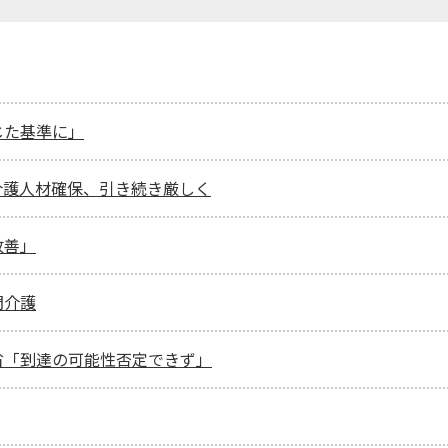
じた基準に」
 介護人材確保、引き続き厳しく
改善」
問介護
省「到達の可能性否定できず」