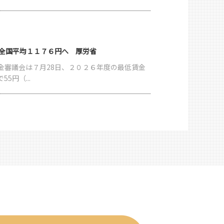
 全国平均１１７６円へ 厚労省
金審議会は７月28日、２０２６年度の最低賃金
5円（...
を基本報酬に 月８万円の賃金格差解消も要求
と、傘下の日本介護クラフトユニオン（ＮＣＣ
年度介護...
大幅上げ 外国人介護職 受け入れコスト増へ