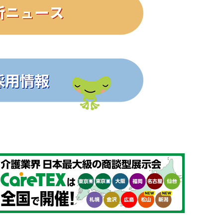
庁）は10月１日、外国人の在留資格変更や在留
大幅に引...
引き下げ 意見割れるも「最善の方法」
日の記者会見で、飲食料品の消費税率を来年度か
１％に引...