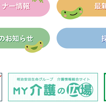
体的な目標で意欲を
出入国在留管理庁（入管
期間更新にかかる手数料を
2026/08/07
定できず」
首相表明 消費税１％に
否定できず」 高齢
高市早苗首相は７月30
ら２年間、現行の８％から