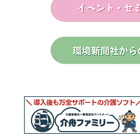
１～２面 特集 解禁から１年 外国人訪問介護 具
支える 介護業界発...
2026/07/10
介護も特定技能上限に懸念 厚労省「到達の可能性否
１面 介護も特定技能上限に懸念 厚労省「到達の可能性
者...