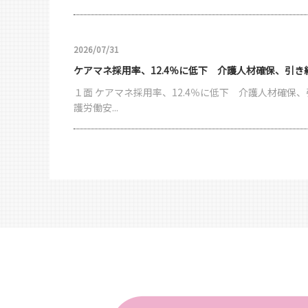
2026/07/31
ケアマネ採用率、12.4％に低下 介護人材確保、引き
１面 ケアマネ採用率、12.4％に低下 介護人材確保、
護労働安...
2026/07/24
骨太決定「他職種と遜色ない処遇改善」
１面 骨太決定「他職種と遜色ない処遇改善」 介護報
財源確保 ...
2026/07/17
【特集】解禁から１年 外国人訪問介護