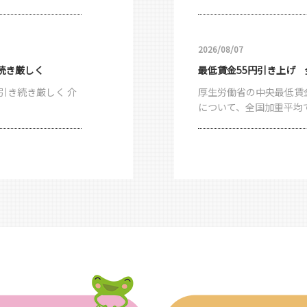
2026/08/07
続き厳しく
最低賃金55円引き上げ
引き続き厳しく 介
厚生労働省の中央最低賃
について、全国加重平均で5
2026/08/07
ＮＣＣＵ 処遇改善加算
酬改定で明記、肝は
労働組合のＵＡゼンセン
Ｕ）は７月31日、２０２７
2026/08/07
在留手数料、10月から