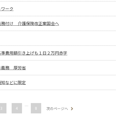
トワーク
義務付け 介護保険改正案国会へ
基準費用額引き上げも１日２万円赤字
は義務 厚労省
通知などに限定
…
3
4
8
次のページへ