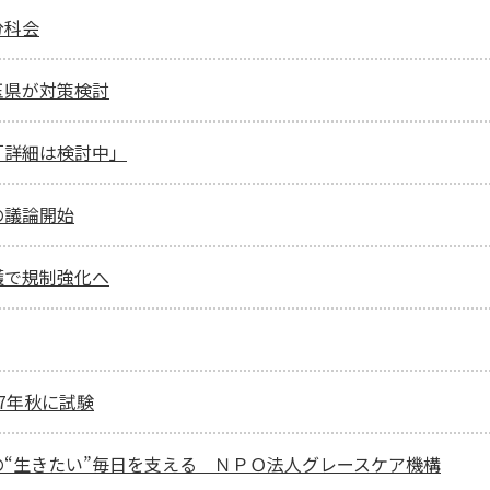
分科会
玉県が対策検討
「詳細は検討中」
の議論開始
護で規制強化へ
7年秋に試験
“生きたい”毎日を支える ＮＰＯ法人グレースケア機構