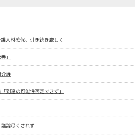
 介護人材確保、引き続き厳しく
改善」
問介護
省「到達の可能性否定できず」
、議論尽くされず