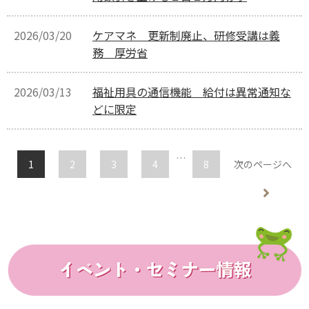
2026/03/20
ケアマネ 更新制廃止、研修受講は義
務 厚労省
2026/03/13
福祉用具の通信機能 給付は異常通知な
どに限定
…
1
2
3
4
8
次のページへ