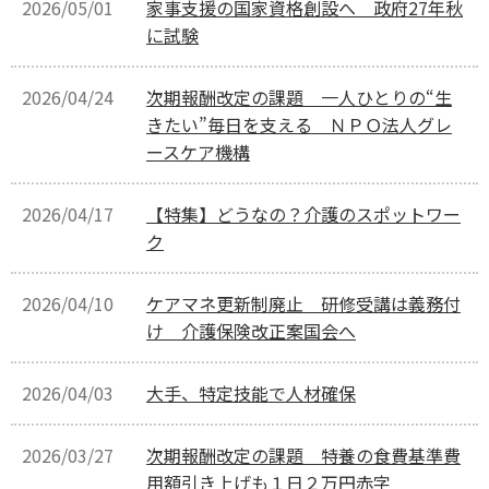
2026/05/01
家事支援の国家資格創設へ 政府27年秋
に試験
2026/04/24
次期報酬改定の課題 一人ひとりの“生
きたい”毎日を支える ＮＰＯ法人グレ
ースケア機構
2026/04/17
【特集】どうなの？介護のスポットワー
ク
2026/04/10
ケアマネ更新制廃止 研修受講は義務付
け 介護保険改正案国会へ
2026/04/03
大手、特定技能で人材確保
2026/03/27
次期報酬改定の課題 特養の食費基準費
用額引き上げも１日２万円赤字