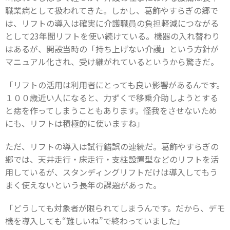
職業病として扱われてきた。しかし、葛飾やすらぎの郷で
は、リフトの導入は確実に介護職員の負担軽減につながる
として23年間リフトを使い続けている。機器の入れ替わり
はあるが、開設当時の「持ち上げない介護」という方針が
マニュアル化され、受け継がれているというから驚きだ。
「リフトの活用は利用者にとっても良い影響があるんです。
１００歳近い人になると、力ずくで移乗介助しようとする
と痣を作ってしまうこともあります。怪我をさせないため
にも、リフトは積極的に使いますね」
ただ、リフトの導入は試行錯誤の連続だ。葛飾やすらぎの
郷では、天井走行・床走行・支柱設置型などのリフトを活
用しているが、スタンディングリフトだけは導入してもう
まく使えないという長年の課題があった。
「どうしても対象者が限られてしまうんです。だから、デモ
機を導入しても“難しいね”で終わっていました」