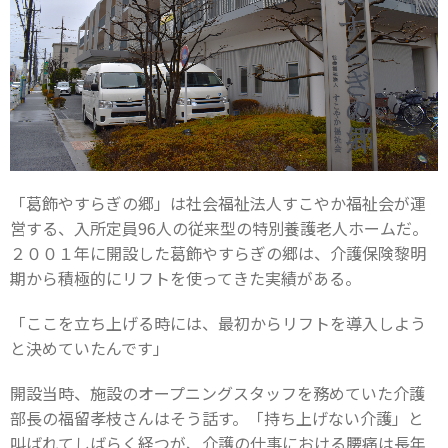
「葛飾やすらぎの郷」は社会福祉法人すこやか福祉会が運
営する、入所定員96人の従来型の特別養護老人ホームだ。
２００１年に開設した葛飾やすらぎの郷は、介護保険黎明
期から積極的にリフトを使ってきた実績がある。
「ここを立ち上げる時には、最初からリフトを導入しよう
と決めていたんです」
開設当時、施設のオープニングスタッフを務めていた介護
部長の福留孝枝さんはそう話す。「持ち上げない介護」と
叫ばれてしばらく経つが、介護の仕事における腰痛は長年