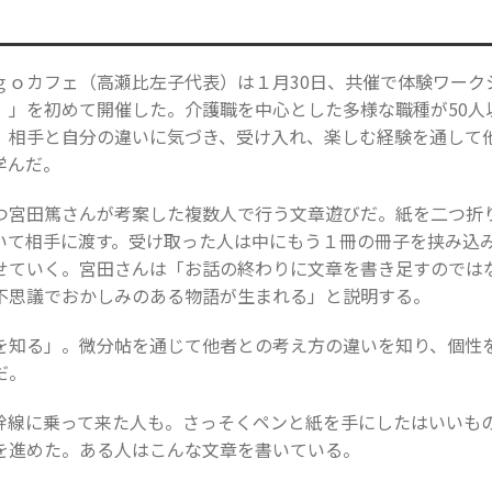
ｇｏカフェ（高瀬比左子代表）は１月30日、共催で体験ワーク
』」を初めて開催した。介護職を中心とした多様な職種が50人
。相手と自分の違いに気づき、受け入れ、楽しむ経験を通して
学んだ。
つ宮田篤さんが考案した複数人で行う文章遊びだ。紙を二つ折
いて相手に渡す。受け取った人は中にもう１冊の冊子を挟み込
せていく。宮田さんは「お話の終わりに文章を書き足すのでは
不思議でおかしみのある物語が生まれる」と説明する。
を知る」。微分帖を通じて他者との考え方の違いを知り、個性
だ。
幹線に乗って来た人も。さっそくペンと紙を手にしたはいいも
を進めた。ある人はこんな文章を書いている。