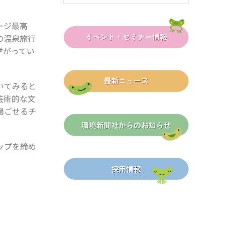
サージ最高
の温泉旅行
挙がってい
いてみると
芸術的な文
過ごせるチ
ップを締め