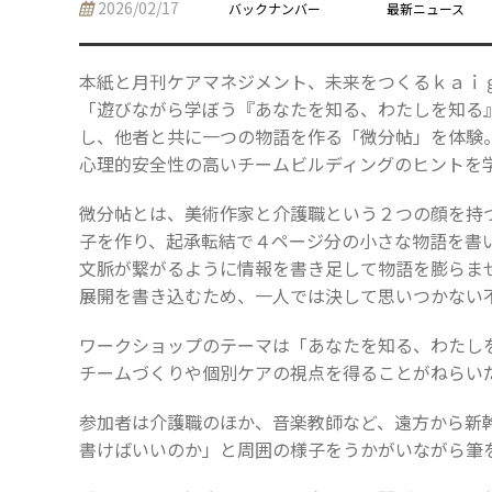
2026/02/17
バックナンバー
最新ニュース
本紙と月刊ケアマネジメント、未来をつくるｋａｉ
「遊びながら学ぼう『あなたを知る、わたしを知る
し、他者と共に一つの物語を作る「微分帖」を体験
心理的安全性の高いチームビルディングのヒントを
微分帖とは、美術作家と介護職という２つの顔を持
子を作り、起承転結で４ページ分の小さな物語を書
文脈が繋がるように情報を書き足して物語を膨らま
展開を書き込むため、一人では決して思いつかない
ワークショップのテーマは「あなたを知る、わたし
チームづくりや個別ケアの視点を得ることがねらい
参加者は介護職のほか、音楽教師など、遠方から新
書けばいいのか」と周囲の様子をうかがいながら筆