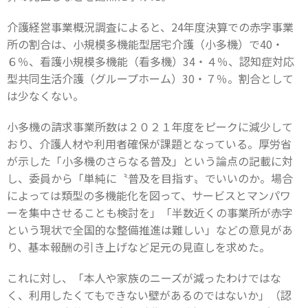
介護経営事業概況調査によると、24年度決算での赤字事業
所の割合は、小規模多機能型居宅介護（小多機）で40・
６％、看護小規模多機能（看多機）34・４％、認知症対応
型共同生活介護（グループホーム）30・７％。割合として
は少なくない。
小多機の請求事業所数は２０２１年度をピークに減少して
おり、介護人材や利用者確保が課題となっている。厚労省
が示した「小多機のさらなる普及」という論点の記載に対
し、委員から「単純に〝普及を目指す〟でいいのか。場合
によっては類型の多機能化を図って、サービスとマンパワ
ーを集中させることも検討を」「半数近くの事業所が赤字
という現状で全国的な整備推進は難しい」などの意見があ
り、基本報酬の引き上げなど足元の見直しを求めた。
これに対し、「本人や家族のニーズが減ったわけではな
く、利用したくてもできない壁があるのではないか」（認