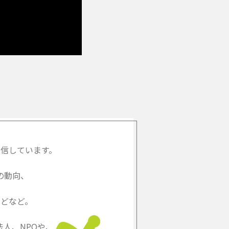
信しています。
の動向、
どなど。
人、NPOや、