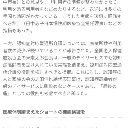
中市長）との意見や、「利用者の準備が整わなかったり、
利用を渋る利用者をなだめたりするなど、送迎には多くの
手間と時間がかかっている。こうした実態を適切に評価す
べきだ」（田中志子日本慢性期医療協会常任理事）などの
指摘もあった。
一方、認知症対応型通所介護については、事業所数や利用
者数の減少が続いていることが報告された。全国老人保健
施設協会の東憲太郎会長は、一般のデイサービスでも認知
症高齢者を受け入れている実態を踏まえ、認知症対応型通
所介護の役割を検討すべきと指摘。これに対し、認知症の
人と家族の会の志田信也副代表理事は、認知症高齢者が一
般のデイサービスに馴染めないケースもあり、「最後の
砦」としての役割も考慮すべきと訴えた。
医療体制踏まえたショートの機能検証を