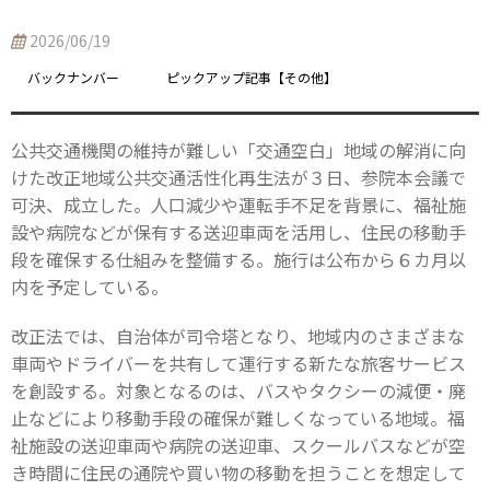
2026/06/19
バックナンバー
ピックアップ記事【その他】
公共交通機関の維持が難しい「交通空白」地域の解消に向
けた改正地域公共交通活性化再生法が３日、参院本会議で
可決、成立した。人口減少や運転手不足を背景に、福祉施
設や病院などが保有する送迎車両を活用し、住民の移動手
段を確保する仕組みを整備する。施行は公布から６カ月以
内を予定している。
改正法では、自治体が司令塔となり、地域内のさまざまな
車両やドライバーを共有して運行する新たな旅客サービス
を創設する。対象となるのは、バスやタクシーの減便・廃
止などにより移動手段の確保が難しくなっている地域。福
祉施設の送迎車両や病院の送迎車、スクールバスなどが空
き時間に住民の通院や買い物の移動を担うことを想定して