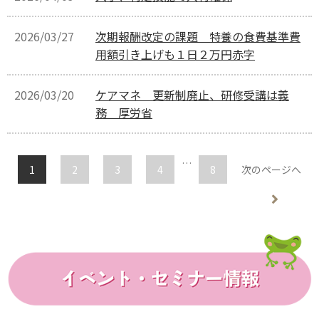
2026/03/27
次期報酬改定の課題 特養の食費基準費
用額引き上げも１日２万円赤字
2026/03/20
ケアマネ 更新制廃止、研修受講は義
務 厚労省
…
1
2
3
4
8
次のページへ