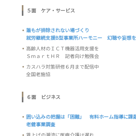
５面 ケア・サービス
誰もが排除されない場づくり
就労継続支援B型事業所ハーモニー 幻聴や妄想
高齢人材のＩＣＴ機器活用支援を
ＳｍａｒｔＨＲ 記者向け勉強会
カスハラ対策研修６月まで配信中
全国老施協
６面 ビジネス
囲い込みの把握は「困難」 有料ホーム指導に課
老健事業調査
賃上げの潮流に医療介護は遅れ