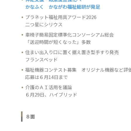
かなふく かながわ福祉総研が発足
プラネット福祉用具アワード2026
二つ星にシリウス
車椅子簡易固定標準化コンソーシアム総会
「送迎時間が短くなった」多数
住まい出入り口に置く据え置き型手すり発売
フランスベッド
福祉機器コンテスト募集 オリジナル機器など評
応募は６月14日まで
介護のＡＩ活用を議論
６月29日、ハイブリッド
８面