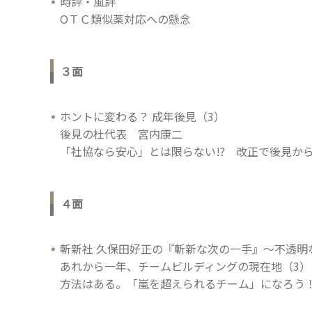
時評・風評
ОＴＣ類似薬対応への懸念
３面
ホントに変わる？ 成年後見（3）
後見の杜代表 宮内康二
「社協なら安心」とは限らない!? 改正で後見か
４面
斬新社 久保田好正の『斬新な次の一手』～不透明
あれから一年、チームビルディングの現在地（3）
方法はある。「嵐を超えられるチーム」になろう