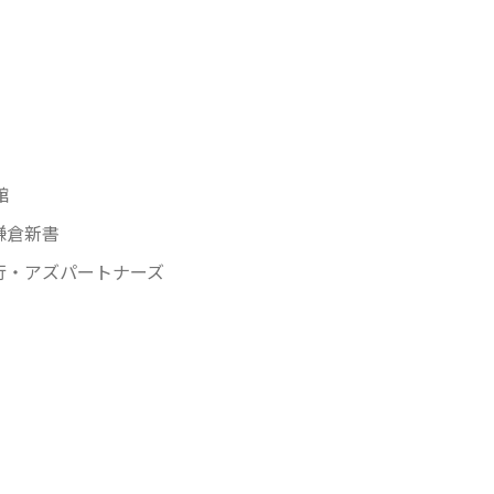
館
鎌倉新書
行・アズパートナーズ