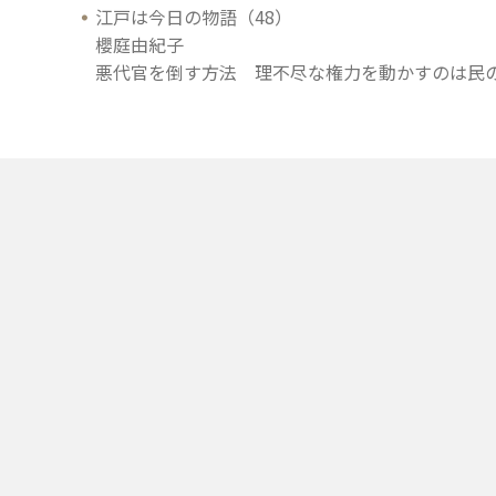
江戸は今日の物語（48）
櫻庭由紀子
悪代官を倒す方法 理不尽な権力を動かすのは民