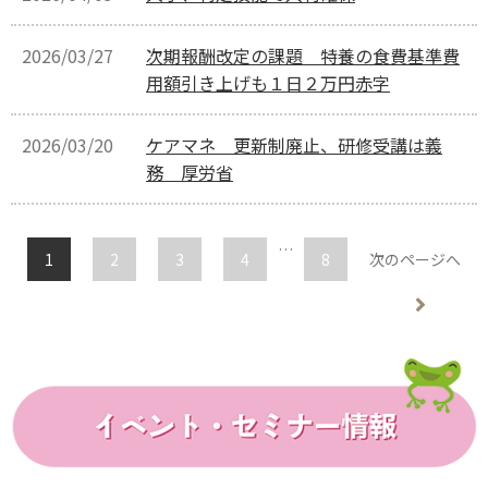
2026/03/27
次期報酬改定の課題 特養の食費基準費
用額引き上げも１日２万円赤字
2026/03/20
ケアマネ 更新制廃止、研修受講は義
務 厚労省
…
1
2
3
4
8
次のページへ