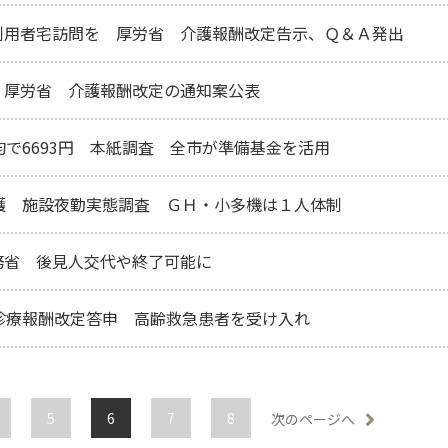
利用者宅訪問を 厚労省 介護報酬改定告示、Ｑ＆Ａ発出
 厚労省 介護報酬改定の通知案公表
均で6693円 本紙調査 全市が準備基金を活用
護 施設夜勤実態調査 ＧＨ・小多機は１人体制
務省 後見人交代や終了可能に
診療報酬改定答申 高齢救急患者を受け入れ
5
6
7
8
次のページへ