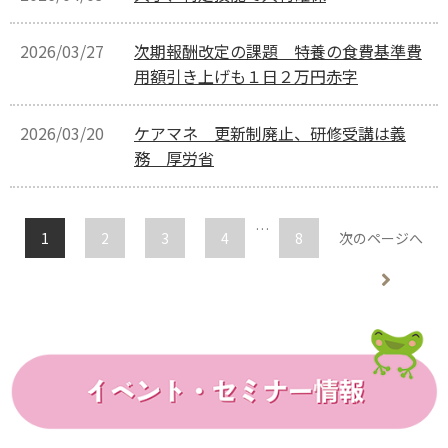
2026/03/27
次期報酬改定の課題 特養の食費基準費
用額引き上げも１日２万円赤字
2026/03/20
ケアマネ 更新制廃止、研修受講は義
務 厚労省
…
1
2
3
4
8
次のページへ