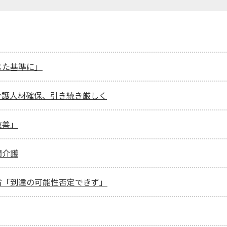
じた基準に」
 介護人材確保、引き続き厳しく
改善」
問介護
省「到達の可能性否定できず」