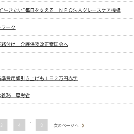
“生きたい”毎日を支える ＮＰＯ法人グレースケア機構
トワーク
義務付け 介護保険改正案国会へ
基準費用額引き上げも１日２万円赤字
は義務 厚労省
…
3
4
8
次のページへ