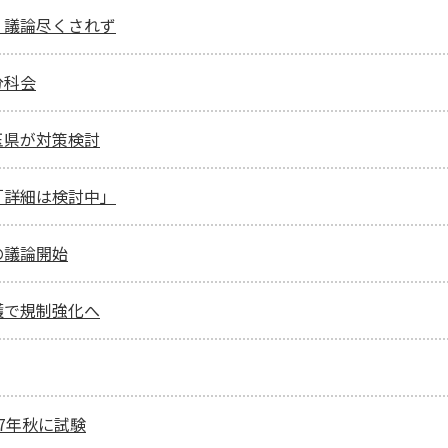
、議論尽くされず
分科会
玉県が対策検討
「詳細は検討中」
の議論開始
護で規制強化へ
7年秋に試験