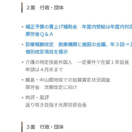
２面 行政・団体
補正予算の賃上げ補助金 年度内受給は年度内対
厚労省Ｑ＆Ａ
診療報酬改定 医療機関と施設の会議、年３回→
個別改定項目を提示
介護の特定技能外国人 一定要件で在留１年延長
申請は４月末まで
離島・中山間地域での加算算定状況調査
厚労省 次期改定に向け
時評・風評
返り咲き目指す元厚労部会長
３面 行政・団体