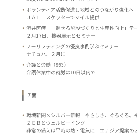
ボランティア活動促進し地域とのつながり強化へ
ＪＡＬ スケッターでマイル提供
酒井医療 「魅せる施設づくりと生産性向上」テ
２月17日、機器展示とセミナー
ノーリフティングの優良事例学ぶセミナー
ナチュハ、２月に
介護と労働（863）
介護休業中の就労は10日以内で
７面
環境新聞×シルバー新報 やさしさ、ぐるぐる。
ＺＥＢとウェルビーイング
非常の備えは平時の熱・電気に エナジア提案の