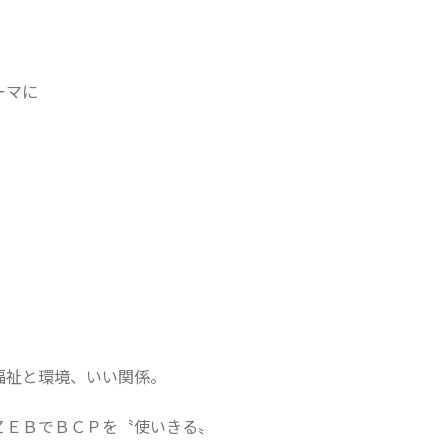
ーマに
福祉と環境、いい関係。
ＺＥＢでＢＣＰを〝使いきる〟