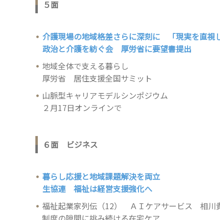
５面
介護現場の地域格差さらに深刻に 「現実を直視
政治と介護を紡ぐ会 厚労省に要望書提出
地域全体で支える暮らし
厚労省 居住支援全国サミット
山脈型キャリアモデルシンポジウム
２月17日オンラインで
６面 ビジネス
暮らし応援と地域課題解決を両立
生協連 福祉は経営支援強化へ
福祉起業家列伝（12） ＡＩケアサービス 相川
制度の隙間に挑み続ける在宅ケア