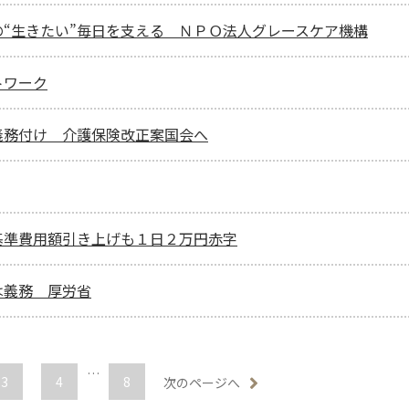
“生きたい”毎日を支える ＮＰＯ法人グレースケア機構
トワーク
義務付け 介護保険改正案国会へ
基準費用額引き上げも１日２万円赤字
は義務 厚労省
…
3
4
8
次のページへ