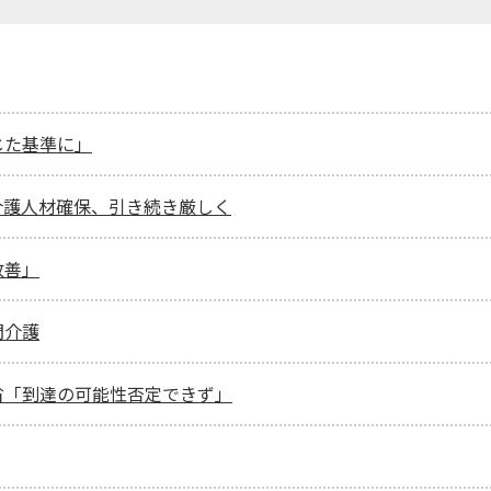
じた基準に」
 介護人材確保、引き続き厳しく
改善」
問介護
省「到達の可能性否定できず」