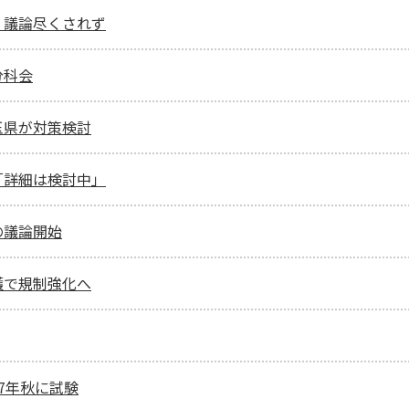
、議論尽くされず
分科会
玉県が対策検討
「詳細は検討中」
の議論開始
護で規制強化へ
7年秋に試験