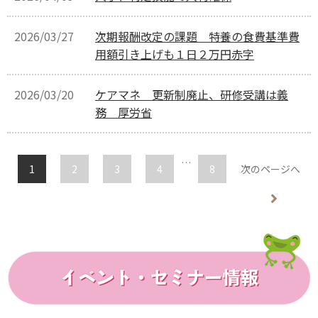
2026/03/27
次期報酬改定の課題 特養の食費基準費
用額引き上げも１日２万円赤字
2026/03/20
ケアマネ 更新制廃止、研修受講は義
務 厚労省
…
1
2
3
4
8
次のページへ