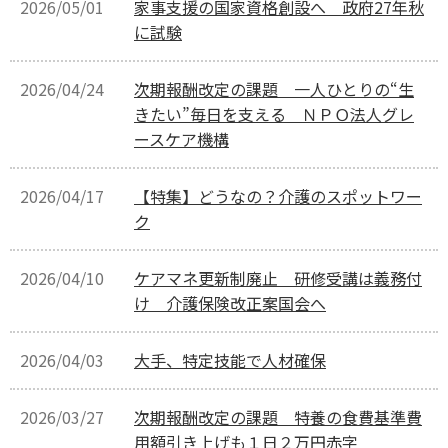
2026/05/01
家事支援の国家資格創設へ 政府27年秋
に試験
2026/04/24
次期報酬改定の課題 一人ひとりの“生
きたい”毎日を支える ＮＰＯ法人グレ
ースケア機構
2026/04/17
【特集】どうなの？介護のスポットワー
ク
2026/04/10
ケアマネ更新制廃止 研修受講は義務付
け 介護保険改正案国会へ
2026/04/03
大手、特定技能で人材確保
2026/03/27
次期報酬改定の課題 特養の食費基準費
用額引き上げも１日２万円赤字