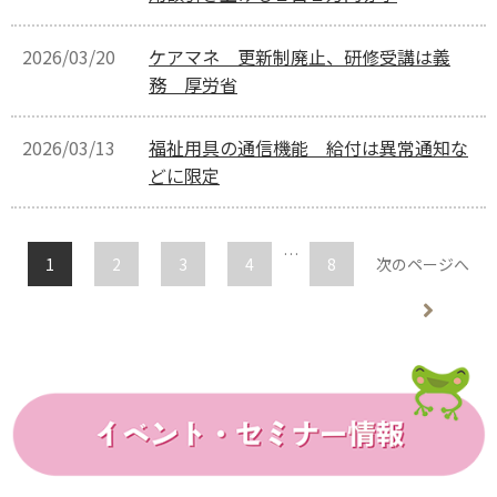
2026/03/20
ケアマネ 更新制廃止、研修受講は義
務 厚労省
2026/03/13
福祉用具の通信機能 給付は異常通知な
どに限定
…
1
2
3
4
8
次のページへ