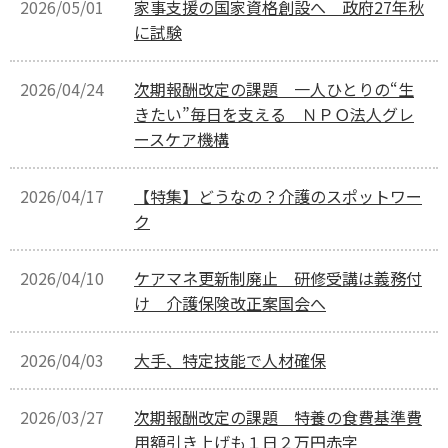
2026/05/01
家事支援の国家資格創設へ 政府27年秋
に試験
2026/04/24
次期報酬改定の課題 一人ひとりの“生
きたい”毎日を支える ＮＰＯ法人グレ
ースケア機構
2026/04/17
【特集】どうなの？介護のスポットワー
ク
2026/04/10
ケアマネ更新制廃止 研修受講は義務付
け 介護保険改正案国会へ
2026/04/03
大手、特定技能で人材確保
2026/03/27
次期報酬改定の課題 特養の食費基準費
用額引き上げも１日２万円赤字