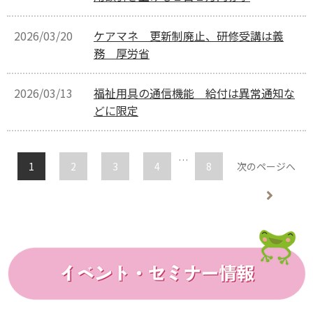
2026/03/20
ケアマネ 更新制廃止、研修受講は義
務 厚労省
2026/03/13
福祉用具の通信機能 給付は異常通知な
どに限定
…
1
2
3
4
8
次のページへ